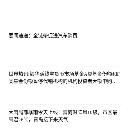
央视网
2023-07-04
08:13:56
要闻速递：全链条促进汽车消费
央视网
2023-07-04
08:13:56
世界热讯:银华活钱宝货币市场基金A类基金份额和F
类基金份额暂停代销机构的机构投资者大额申购
（含定期定额投资及转换转入）业务的公告
央视网
2023-07-04
08:13:56
大雨局部暴雨今天上线！雷雨时阵风10级，市区最
高温26℃，青岛接下来天气……