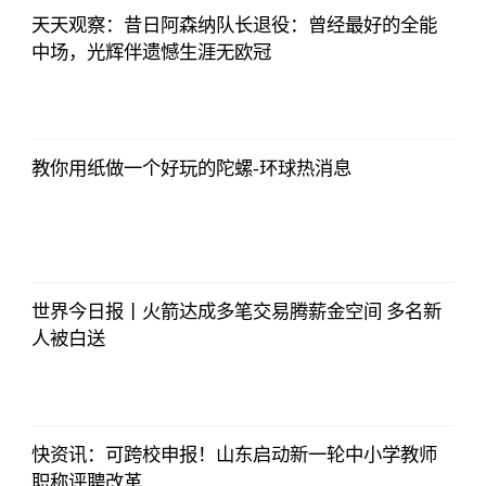
天天观察：昔日阿森纳队长退役：曾经最好的全能
中场，光辉伴遗憾生涯无欧冠
央视网
2023-07-04
08:13:56
教你用纸做一个好玩的陀螺-环球热消息
央视网
2023-07-04
08:13:56
世界今日报丨火箭达成多笔交易腾薪金空间 多名新
人被白送
央视网
2023-07-04
08:13:56
快资讯：可跨校申报！山东启动新一轮中小学教师
职称评聘改革