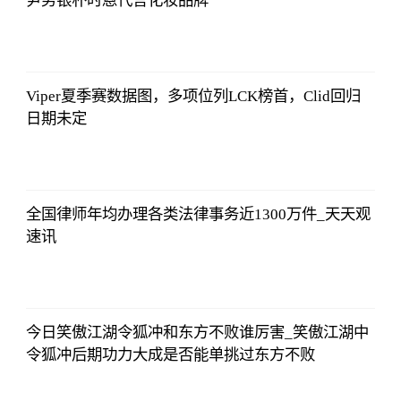
尹势银朴时蒽代言化妆品牌
央视网
2023-07-04
08:13:56
Viper夏季赛数据图，多项位列LCK榜首，Clid回归
日期未定
央视网
2023-07-04
08:13:56
全国律师年均办理各类法律事务近1300万件_天天观
速讯
央视网
2023-07-04
08:13:56
今日笑傲江湖令狐冲和东方不败谁厉害_笑傲江湖中
令狐冲后期功力大成是否能单挑过东方不败
央视网