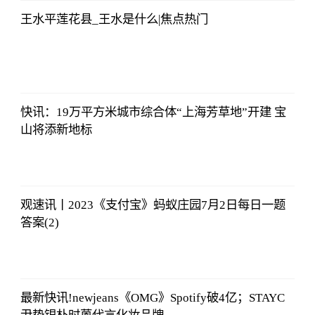
王水平莲花县_王水是什么|焦点热门
央视网
2023-07-04
08:13:56
快讯：19万平方米城市综合体“上海芳草地”开建 宝
山将添新地标
央视网
2023-07-04
08:13:56
观速讯丨2023《支付宝》蚂蚁庄园7月2日每日一题
答案(2)
央视网
2023-07-04
08:13:56
最新快讯!newjeans《OMG》Spotify破4亿；STAYC