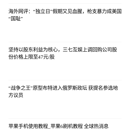
08:13:56
海外网评：“独立日”假期又见血腥，枪支暴力成美国
“国耻”
央视网
2023-07-04
08:13:56
坚持以股东利益为核心，三七互娱上调回购公司股
份价格上限至47元/股
央视网
2023-07-04
08:13:56
“战争之王”原型布特进入俄罗斯政坛 获提名参选地
方议员
央视网
2023-07-04
08:13:56
苹果手机使用教程_苹果6刷机教程 全球热消息