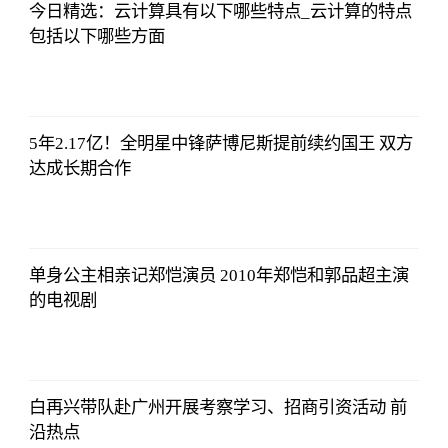
今日精选：云计算具有以下哪些特点_云计算的特点
包括以下哪些方面
央视网
2023-07-04
08:13:56
5年2.17亿！全明星中锋萨博尼斯提前续约国王 双方
达成长期合作
央视网
2023-07-04
08:13:56
单身公主相亲记郑恺演员 2010年郑恺和郭品超主演
的电视剧
央视网
2023-07-04
08:13:56
白再兴带队赴广州开展考察学习、招商引资活动 前
沿热点