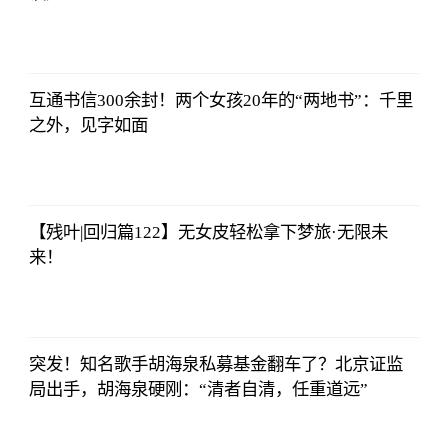
法师兄
2023-07-03
12:01:12
互通书信300余封！两个女孩20年的“两地书”：千里
之外，见字如面
法师兄
2023-07-03
12:01:12
【残叶|回归篇122】无女皮轻松拿下梦旅·无限未
来！
法师兄
2023-07-03
12:01:12
突发！知名歌手胡海泉私募基金翻车了？北京证监
局出手，胡海泉硬刚：“清者自清，任重道远”
法师兄