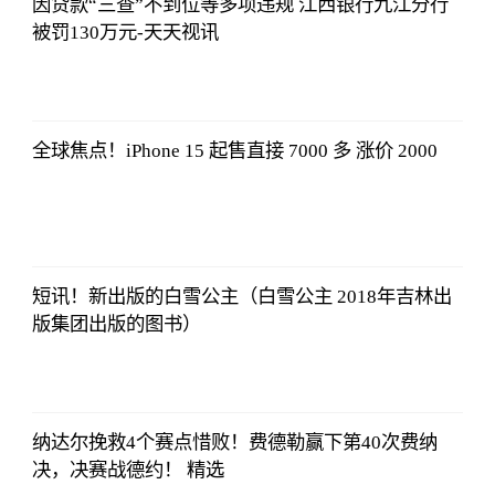
因贷款“三查”不到位等多项违规 江西银行九江分行
被罚130万元-天天视讯
法师兄
2023-07-03
12:01:12
全球焦点！iPhone 15 起售直接 7000 多 涨价 2000
法师兄
2023-07-03
12:01:12
短讯！新出版的白雪公主（白雪公主 2018年吉林出
版集团出版的图书）
法师兄
2023-07-03
12:01:12
纳达尔挽救4个赛点惜败！费德勒赢下第40次费纳
决，决赛战德约！ 精选