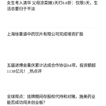
女生考入清华 父母凉菜摊3天打8.8折：仅限3天，生
活总要归于平淡
法师兄
2023-07-03
12:01:12
上海徐重道中药饮片有限公司完成增资扩股
法师兄
2023-07-03
12:01:12
五届进博会重庆累计达成合作协议64项，投资额超
1138亿元！_热点评
法师兄
2023-07-03
12:01:12
全球观点：挂牌期间存股权代持和对赌，施美药业
能否成功闯关创业板？