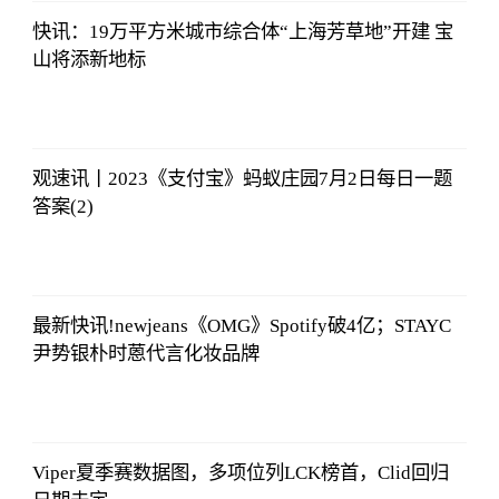
快讯：19万平方米城市综合体“上海芳草地”开建 宝
山将添新地标
法师兄
2023-07-03
12:01:12
观速讯丨2023《支付宝》蚂蚁庄园7月2日每日一题
答案(2)
法师兄
2023-07-03
12:01:12
最新快讯!newjeans《OMG》Spotify破4亿；STAYC
尹势银朴时蒽代言化妆品牌
法师兄
2023-07-03
12:01:12
Viper夏季赛数据图，多项位列LCK榜首，Clid回归