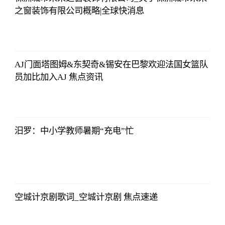
之窗装饰有限公司概略|全球快消息
法师兄
2023-07-03
12:01:12
AJ门面塔图姆&东契奇&锡安在巴黎欢迎法国女篮队
员加比加入AJ 焦点资讯
法师兄
2023-07-03
12:01:12
汨罗：中小学教师暑期“充电”忙
法师兄
2023-07-03
12:01:12
空城计京剧歌词_空城计京剧 焦点速递
法师兄