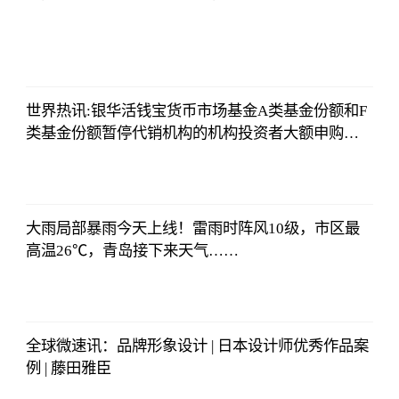
法师兄
2023-07-03
12:01:12
世界热讯:银华活钱宝货币市场基金A类基金份额和F
类基金份额暂停代销机构的机构投资者大额申购
（含定期定额投资及转换转入）业务的公告
法师兄
2023-07-03
12:01:12
大雨局部暴雨今天上线！雷雨时阵风10级，市区最
高温26℃，青岛接下来天气……
法师兄
2023-07-03
12:01:12
全球微速讯：品牌形象设计 | 日本设计师优秀作品案
例 | 藤田雅臣