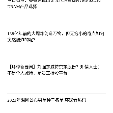
今日看点：英睿达推出第五代消费级NVMe SSD和
DRAM产品选择
北青网
2023-07-01
09:46:54
138亿年前的大爆炸创造万物，但无穷小的奇点如何
突然爆炸的呢？
北青网
2023-07-01
09:46:54
【环球新要闻】刘强东减持京东股份？知情人士：
不是个人减持，是员工持股平台
北青网
2023-07-01
09:46:54
2023年温网公布男单种子名单 环球看热讯
北青网