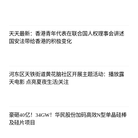
北青网
2023-07-01
09:46:54
天天最新：香港青年代表在联合国人权理事会讲述
国安法带给香港的积极变化
北青网
2023-07-01
09:46:54
河东区天铁街道黄花脑社区开展主题活动：播放露
天电影 点亮夏夜生活|关注
北青网
2023-07-01
09:46:54
豪砸40亿！34GW！华民股份加码高效N型单晶硅棒
及硅片项目
北青网