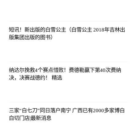
北青网
2023-07-01
09:46:54
短讯！新出版的白雪公主（白雪公主 2018年吉林出
版集团出版的图书）
北青网
2023-07-01
09:46:54
纳达尔挽救4个赛点惜败！费德勒赢下第40次费纳
决，决赛战德约！ 精选
北青网
2023-07-01
09:46:54
三家“白七刀”同日落户南宁 广西已有2000多家博白
白切门店|最新消息
北青网