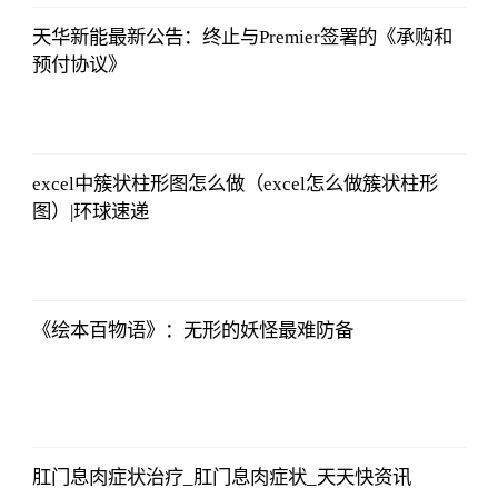
09:46:54
天华新能最新公告：终止与Premier签署的《承购和
预付协议》
北青网
2023-07-01
09:46:54
excel中簇状柱形图怎么做（excel怎么做簇状柱形
图）|环球速递
北青网
2023-07-01
09:46:54
《绘本百物语》：无形的妖怪最难防备
北青网
2023-07-01
09:46:54
肛门息肉症状治疗_肛门息肉症状_天天快资讯