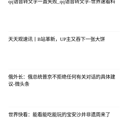
qq语音转文字一直失败_qq语音转文字-世界速看料
北青网
2023-07-01
09:46:54
天天观速讯丨B站革新，UP主又吞下一张大饼
北青网
2023-07-01
09:46:54
俄外长：俄总统普京不拒绝任何有关对话的具体建
议-微头条
北青网
2023-07-01
09:46:54
世界快看：能看能吃能玩的宝安沙井非遗周来了
北青网