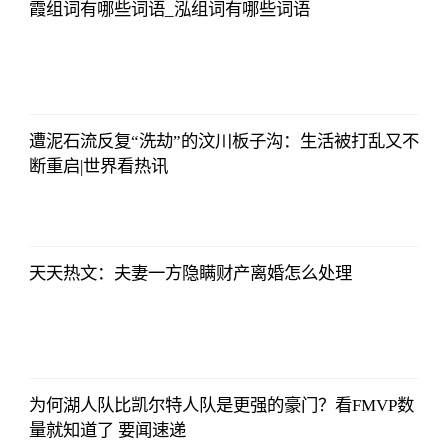
霞组词有哪些词语_泓组词有哪些词语
北青网
2023-07-01
09:46:54
遭泥石流反复“洗劫”的汶川板子沟：生活被打乱又不
断重启|世界看热讯
北青网
2023-07-01
09:46:54
天天热文：夫妻一方隐瞒财产离婚怎么处理
北青网
2023-07-01
09:46:54
为何湖人队比凯尔特人队是更强的豪门？看FMVP数
量就知道了 要闻速递